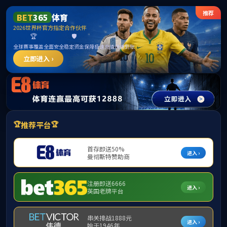
******
中国·yl6809永利(集团)股份
有限公司-Official website
欢迎访问本网站！
搜索
学校主页
Toggle
navigati
首页
>
廉政教育
>
学习园地
正文
《求是》杂志发表习近平总书记重要文章《推
进党的自我革命要做到“五个进一步到位”》